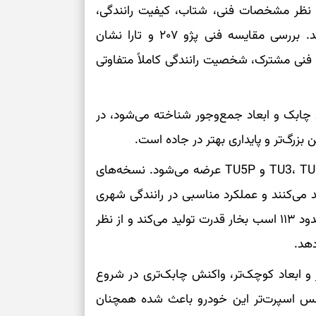
درباره حضور ا
از نظر مشخصات فنی، شتاب، کیفیت رانندگی،
ارتباط‌ها
مصرف سوخت و امکانات با یکدیگر مقایسه می‌کنند. بررسی مقایسه فنی پژو ۲۰۷ و تارا نشان
 فنی مشترک، شخصیت رانندگی کاملاً متفاوتی
برای دیدن جزئیا
برای بازیابی ت
ندگی چابک و ابعاد جمع‌وجور شناخته می‌شود، در
 بزرگ‌تر و پایداری بهتر در جاده است.
برای تنظیم سرع
از نظر فنی، پژو ۲۰۷ در نسخه‌های مختلف با موتور TU3، TU5 و TU5P عرضه می‌شود. نسخه‌های
سب بخار قدرت تولید می‌کنند و عملکرد مناسبی در رانندگی شهری
ثانیه برای پیدا
دارند. در مقابل، تارا به موتور TU5P مجهز شده که حدود ۱۱۳ اسب بخار قدرت تولید می‌کند و از نظر
برای بازکردن گ
دهد.
طرز تهیه لوبیا 
و ۲۰۷ به‌دلیل وزن کمتر و ابعاد کوچک‌تر، واکنش چابک‌تری در شروع
دانه‌دانه، خوش‌
حس اسپرت‌تر این خودرو باعث شده همچنان