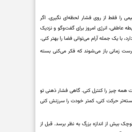
تصمیم‌های سنجی
ی را فقط از روی فشار لحظه‌ای نگیری. اگر
طه عاطفی، انرژی امروز برای گفت‌وگو و نزدیک
طرز تهیه کوکو 
برش‌خورده
 با یک جمله آرام می‌توانی فضا را بهتر کنی.
ست زمانی باز می‌شوند که فکر می‌کنی بسته
برای حفظ آرامش
به تردیدها
تست شخصیت شن
را گرفتند؟ انتخا
می‌دهد
ست همه چیز را کنترل کنی. گاهی فشار ذهنی تو
سته‌تر حرکت کنی، کمتر خودت را سرزنش کنی
حفظ دستاوردها 
برای خانه‌دار شد
رسیدن به خانه‌ا
ک بیش از اندازه بزرگ به نظر برسد. قبل از