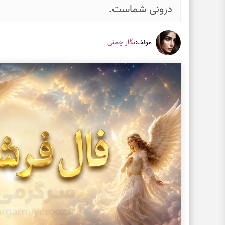
درونی شماست.
:
نگار چمنی
مولف