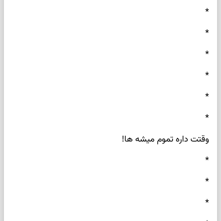
*
*
*
*
*
*
وقتت داره تموم میشه ها!
*
*
*