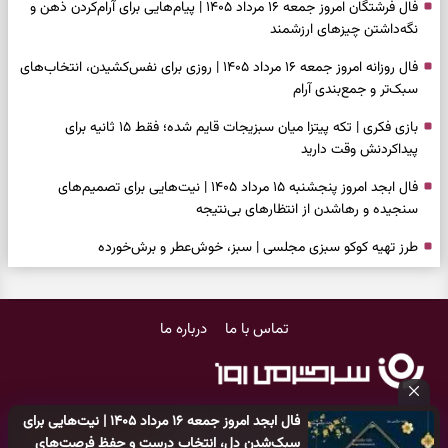
فال فرشتگان امروز جمعه ۱۶ مرداد ۱۴۰۵ | پیام‌هایی برای آرام‌کردن ذهن و
نگه‌داشتن چیزهای ارزشمند
فال روزانه امروز جمعه ۱۶ مرداد ۱۴۰۵ | روزی برای نفس‌کشیدن، انتخاب‌های
سبک‌تر و جمع‌بندی آرام
بازی فکری | تکه پیتزا میان سبزیجات قایم شده؛ فقط ۱۵ ثانیه برای
پیداکردنش وقت دارید
فال ابجد امروز پنجشنبه ۱۵ مرداد ۱۴۰۵ | نیت‌هایی برای تصمیم‌های
سنجیده و رهاشدن از انتظارهای بی‌نتیجه
طرز تهیه کوکو سبزی مجلسی | سبز، خوش‌عطر و برش‌خورده
فال تاروت امروز پنجشنبه ۱۵ مرداد ۱۴۰۵ | کارت‌هایی برای حفظ آرامش،
شناخت فرصت واقعی و پایان‌دادن به تردیدها
تماس با ما
درباره ما
تست شخصیت شناسی | کدام سکه‌ها زودتر چشمتان را گرفتند؟ انتخابتان
باارزش‌ترین چیز زندگی‌تان را نشان می‌دهد
فال سرنوشت امروز پنجشنبه ۱۵ مرداد ۱۴۰۵ | روزی برای حفظ دستاوردها و
فال ابجد امروز جمعه ۱۶ مرداد ۱۴۰۵ | نیت‌هایی برای
انتخاب مسیرهای کم‌هزینه‌تر
کلیه حقوق مادی و معنوی این سایت متعلق به
پایگاه خبری سرگرمی روز
سبک‌شدن دل، انتخاب درست و حفظ فرصت‌های