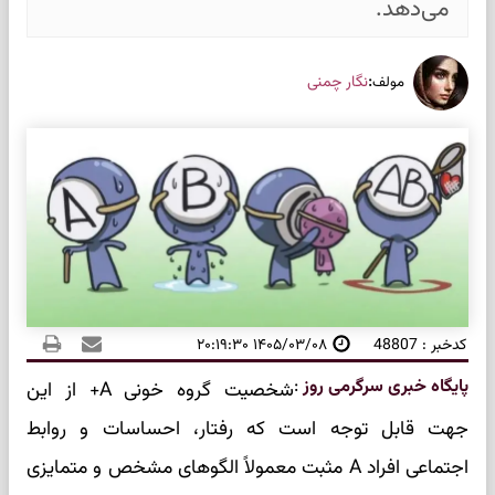
می‌دهد.
:
نگار چمنی
مولف
کدخبر : 48807
۱۴۰۵/۰۳/۰۸ ۲۰:۱۹:۳۰
پایگاه خبری سرگرمی روز
:
شخصیت گروه خونی A+ از این
جهت قابل توجه است که رفتار، احساسات و روابط
اجتماعی افراد A مثبت معمولاً الگوهای مشخص و متمایزی