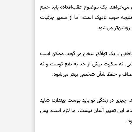
بخوانید؛ دعایی 
 می‌خواهد. یک موضوع عقب‌افتاده باید جمع
نتیجه خوب نزدیک است، اما از مسیر جزئیات
تغییر ریتم و ر
 روشن‌تر می‌شود.
بازی فکری؛ کدا
تست هوش؛ دلیل
چیست؟
عاطفی یا یک توافق سخن می‌گوید. ممکن است
کنی. نه سکوت بیش از حد به نفع توست و نه
وفاداری، تدبیر و
انصاف و حفظ شأن شخصی بهتر می‌شود.
سبک‌کردن دل و
 چیزی در زندگی تو باید پوست بیندازد؛ شاید
درباره اثرگذار
ه. این تغییر آسان نیست، اما لازم است. پس
د.