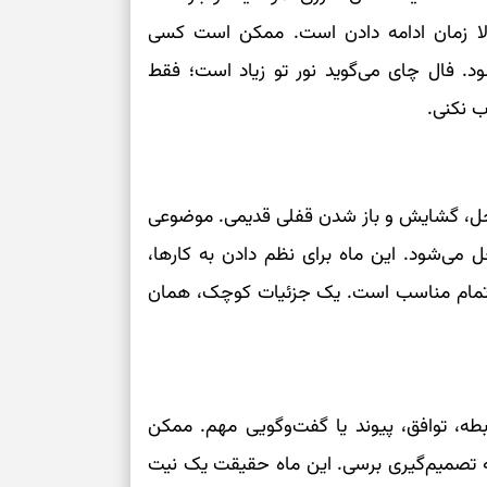
بخوانید؛ دعایی 
، حالا زمان ادامه دادن است. ممکن است کسی
شود. فال چای می‌گوید نور تو زیاد است؛ فقط
تغییر ریتم و ر
ب نکنی.
بازی فکری؛ کدا
تست هوش؛ دلیل
چیست؟
‌حل، گشایش و باز شدن قفلی قدیمی. موضوعی
وفاداری، تدبیر و
 می‌شود. این ماه برای نظم دادن به کارها،
ه‌تمام مناسب است. یک جزئیات کوچک، همان
سبک‌کردن دل و
درباره اثرگذار
بطه، توافق، پیوند یا گفت‌وگویی مهم. ممکن
ه تصمیم‌گیری برسی. این ماه حقیقت یک نیت