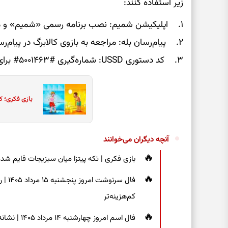
زیر استفاده کنند:
۱. اپلیکیشن شمیم: نصب برنامه رسمی «شمیم» و مشاهده جزئیات اعتبار.
۲. پیام‌رسان بله: مراجعه به بازوی کالابرگ در پیام‌رسان «بله».
۳. کد دستوری USSD: شماره‌گیری #۵۰۰۱۴۶۳# برای دریافت پیامکی موجودی اعتبار.
بازی فکری؛ ک
آنچه دیگران می‌خوانند
بازی فکری | تکه پیتزا میان سبزیجات قایم شده؛ فقط ۱۵ ثانیه برای پیداکردن
فال س
کم‌هزینه‌تر
فال اسم امر