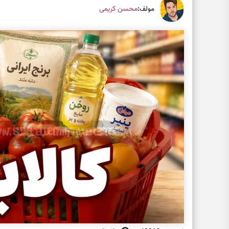
:
محسن کریمی
مولف