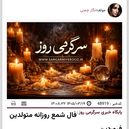
:
نگار چمنی
مولف
کدخبر : 48919
۱۴۰۵/۰۳/۱۹ ۱۳:۰۸:۳۲
پایگاه خبری سرگرمی روز
:
فال شمع روزانه متولدین
فروردین