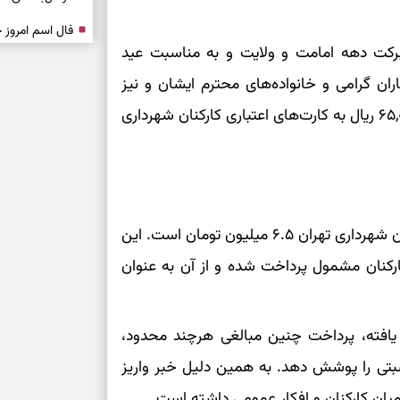
درباره حضور ا
ربرکت دهه امامت و ولایت و به مناسبت عید
ارتباط‌ها
ان گرامی و خانواده‌های محترم ایشان و نیز
آرزوی موفقیت و پیروزی رزمندگان اسلام، مبلغ ۶۵,۰۰۰,۰۰۰ ریال به کارت‌های اعتباری کارکنان شهرداری
برای دیدن جزئیا
برای بازیابی ت
برای تنظیم سرع
طبق اطلاعیه منتشرشده، مبلغ عیدی عید قربان کارکنان شهرداری تهران ۶.۵ میلیون تومان است. این
ارکنان مشمول پرداخت شده و از آن به عنوان
ثانیه برای پیدا
 یافته، پرداخت چنین مبالغی هرچند محدود،
برای بازکردن گ
سبتی را پوشش دهد. به همین دلیل خبر واریز
طرز تهیه لوبیا 
دانه‌دانه، خوش‌
میان کارکنان و افکار عمومی داشته است.