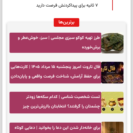
۷ ثانیه برای پیداکردنش فرصت دارید
برترین‌ها
طرز تهیه کوکو سبزی مجلسی | سبز، خوش‌عطر و
برش‌خورده
فال تاروت امروز پنجشنبه ۱۵ مرداد ۱۴۰۵ | کارت‌هایی
برای حفظ آرامش، شناخت فرصت واقعی و پایان‌دادن
به تردیدها
تست شخصیت شناسی | کدام سکه‌ها زودتر
چشمتان را گرفتند؟ انتخابتان باارزش‌ترین چیز
زندگی‌تان را نشان می‌دهد
برای خانه‌دار شدن این دعا را بخوانید | دعایی کوتاه