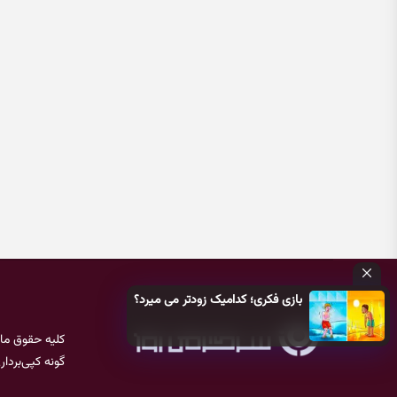
بازی فکری؛ کدامیک زودتر می میرد؟
کلیه حقوق ما
گونه کپی‌بردا