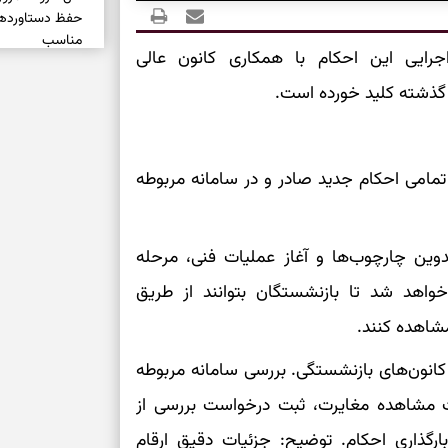
حفظ دستاوردها،
مناسب
جرایی این احکام با همکاری کانون عالی
 گذشته کلید خورده است.
سبک‌کردن انتخا
وقتی همه راه‌ه
بخوانید؛ ذکر م
زمان این است که حداکثر تا ۱۵ خرداد تمامی احکام جدید صادر و در سامانه مربوطه
سخت
برای آرام‌کردن 
وین چارچوب‌ها و آغاز عملیات فنی، مرحله
خواهد شد تا بازنشستگان بتوانند از طریق
نفس‌کشیدن، انت
مشاهده کنند.
بازی فکری | تک
۱۵ ثانیه برای پیداکردنش وقت دارید
کانون‌های بازنشستگی. بررسی سامانه مربوطه
ت مشاهده مغایرت، ثبت درخواست بررسی از
تصمیم‌های سنجی
رگذاری احکام. توضیح: جزئیات دقیق ارقام