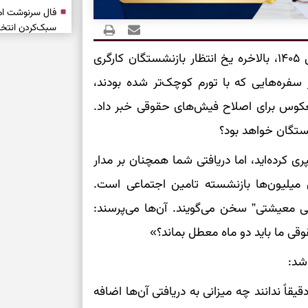
سبک‌کردن انتخا
وقتی همه راه‌ه
با ورود به سومین ماه از سال ۱۴۰۵، بالاخره یخ انتظار بازنشستگان کارگری
بخوانید؛ ذکر م
سفره‌هایی که با تورم کوچک‌تر شده بودند،
سخت
عکوس برای اصلاح فیش‌های حقوقی خبر داد.
برای آرام‌کردن 
ستگان خواهد بود؟
ی کرده‌اید، اما دریافتی شما همچنان بر مدار
نفس‌کشیدن، انت
 میلیون‌ها بازنشسته تامین اجتماعی است.
بازی فکری | تک
فی معیشتی” سخن می‌گویند. آن‌ها می‌پرسند:
۱۵ ثانیه برای پیداکردنش وقت دارید
قی ما باید دو ماه معطل بماند؟»
تصمیم‌های سنجی
شد:
طرز تهیه کوکو 
اً ندانند چه میزانی به دریافتی آن‌ها اضافه
برش‌خورده