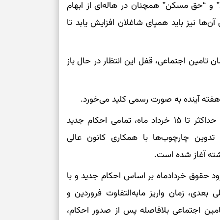
 و “حق مسکن” همچنان در هاله‌ای از ابهام
برای حفظ آرامش
ن‌ها نیز باید همپای شاغلان افزایش یابد تا
به تردیدها
تست شخصیت شن
را گرفتند؟ انتخا
تامین اجتماعی، قفل این انتظار در حال باز
می‌دهد
حفظ دستاوردها 
هفته آینده به صورت رسمی کلید می‌خورد.
برای خانه‌دار شد
ضرب‌الاجل نهایی: هدف‌گذاری سازمان این است که حداکثر تا ۱۵ خرداد ماه، تمامی احکام جدید
رسیدن به خانه‌ا
 تدوین چارچوب‌ها با همکاری کانون عالی
شته آغاز شده است.
برای حفظ تمرکز،
کم‌ریسک
 تا ۱۵ خرداد، انتظار می‌رود حقوق خردادماه بر اساس احکام جدید و با
بعدی، زمان واریز مابه‌التفاوت فروردین و
تصمیم‌های دقیق
امین اجتماعی بلافاصله پس از صدور احکام،