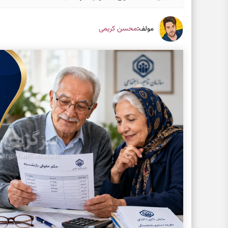
:
محسن کریمی
مولف