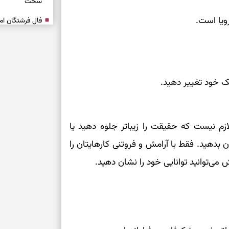
سخت
رویا است.
برای آرام‌کردن 
نفس‌کشیدن، انت
ک خود تغییر دهید.
بازی فکری | تک
۱۵ ثانیه برای پیداکردنش وقت دارید
تصمیم‌های سنجی
زم نیست که حقیقت را زیباتر جلوه دهید یا
بدهید. فقط با آرامش و فروتنی کارهایتان را
طرز تهیه کوکو 
برش‌خورده
می‌توانید توانایی خود را نشان دهید.
برای حفظ آرامش
به تردیدها
تست شخصیت شن
را گرفتند؟ انتخا