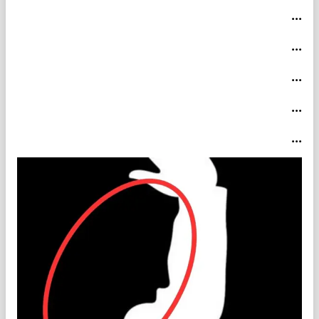
...
...
...
...
...