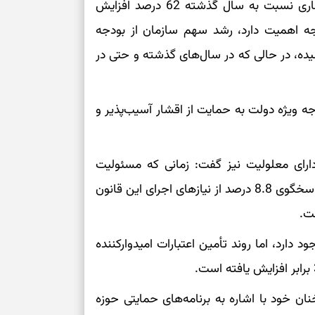
وی با بیان اینکه بودجه سازمان بهزیستی در سال جاری نسبت به سال گذشته 62 درصد افزایش
تصمیم‌های دقیق
جه اهمیت دارد، رشد سهم سازمان از بودجه
حفظ امانت، انت
 این سهم اکنون به 2.4 درصد رسیده، در حالی که در سال‌های گذشته و حتی در
در دل‌بستگی‌ها
ه ویژه دولت به حمایت از اقشار آسیب‌پذیر و
درباره حضور ا
ارتباط‌ها
دارای معلولیت نیز گفت: زمانی که مسئولیت
سازمان را برعهده گرفتم، بودجه تخصیص یافته تنها پاسخگوی 8.8 درصد از نیازهای اجرای این قانون
برای دیدن جزئیا
برای بازیابی ت
 دارد، اما روند تأمین اعتبارات امیدوارکننده
برای تنظیم سرع
 خود با اشاره به برنامه‌های حمایتی حوزه