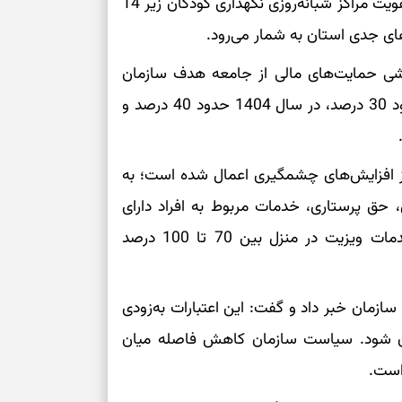
اولویت‌های سازمان بهزیستی است. به ویژه ایجاد و تقویت مراکز شبانه‌روزی نگهداری کودکان زیر 14
طرز تهیه کوکو 
برش‌خورده
ایشی حمایت‌های مالی از جامعه هدف سازمان
برای حفظ آرامش
اظهار داشت: مستمری مددجویان در سال 1403 حدود 30 درصد، در سال 1404 حدود 40 درصد و
به تردیدها
تست شخصیت شن
را گرفتند؟ انتخا
یز افزایش‌های چشمگیری اعمال شده است؛ به
می‌دهد
زی، حق پرستاری، خدمات مربوط به افراد دارای
حفظ دستاوردها 
ضایعه نخاعی و مبتلایان به اوتیسم و همچنین خدمات ویزیت در منزل بین 70 تا 100 درصد
برای خانه‌دار شد
رسیدن به خانه‌ا
ازمان خبر داد و گفت: این اعتبارات به‌زودی
ران شود. سیاست سازمان کاهش فاصله میان
برای حفظ تمرکز،
کم‌ریسک
است.