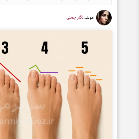
:
نگار چمنی
مولف