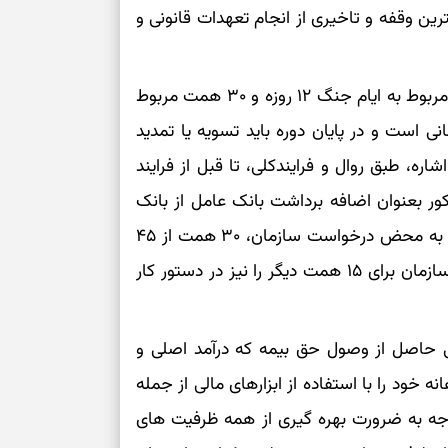
درباره حضور ا
ن وقفه و تاخیری از انجام تعهدات قانونی و
ارتباط‌ها
دو فقره خط اعتباری مذکور شامل یک خط ۴۵ همت مربوط به ایام جنگ ۱۲ روزه و ۳۰ همت مربوط
برای دیدن جزئیا
ی است و در پایان دوره باید تسویه یا تمدید
برای بازیابی ت
عتباری مورد اشاره، طبق روال و فرایندکلی، تا قبل از فرایند
ور بعنوان اضافه برداشت بانک عامل از بانک
برای تنظیم سرع
مرکزی محسوب می گردد. در این خصوص، بانک رفاه به محض درخواست سازمان، ۳۰ همت از ۴۵
همت مذکور را تمدید و فرایند رسیدگی به درخواست سازمان برای ۱۵ همت دیگر را نیز در دستور کار
ثانیه برای پیدا
برای بازکردن گ
گی حاصل از وصول حق بیمه که درآمد اصلی و
طرز تهیه لوبیا 
خود را با استفاده از ابزارهای مالی از جمله
دانه‌دانه، خوش‌
وجه به ضرورت بهره گیری از همه ظرفیت های