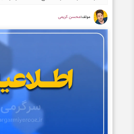
:
محسن کریمی
مولف