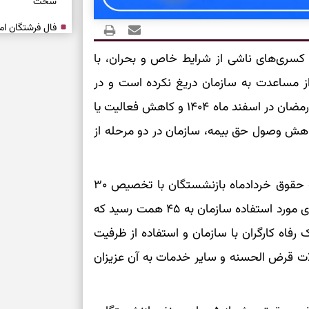
سخت
برای آرام‌کردن 
 کسری‌های ناشی از شرایط خاص و بحران، با
از مساعدت به سازمان دریغ نکرده است و در
نفس‌کشیدن، انت
سال گذشته با آغاز جنگ ۱۲ روزه در خردادماه و جنگ رمضان در اسفند ماه ۱۴۰۴ و کاهش فعالیت یا
بازی فکری | تک
۱۵ ثانیه برای پیداکردنش وقت دارید
هش وصول حق بیمه، سازمان در دو مرحله از
تصمیم‌های سنجی
با وقوع جنگ ۱۲ روزه، ۳۰ همت کسری برای پرداخت حقوق خردادماه بازنشستگان با تخصیص ۳۰
طرز تهیه کوکو 
همت خط اعتباری تامین و مجموع ظرفیت خط اعتباری مورد استفاده سازمان به ۴۵ همت رسید که
برش‌خورده
 رفاه کارگران با سازمان و استفاده از ظرفیت
برای حفظ آرامش
ات قرض الحسنه و سایر خدمات به آن عزیزان
به تردیدها
تست شخصیت شن
را گرفتند؟ انتخا