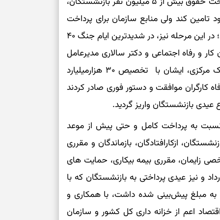
با وقوع جنگ رمضان نیز، گرچه سازمان توانست پرداخت حقوق بیش از ۵ میلیون نفر بازنشستگان،
می‌دهد
 خود تامین کند ولی منابع سازمان برای پرداخت
عیدی بازنشستگان به مبلغ حدود ۴۳ همت کافی نبود؛ در این مرحله نیز، در شدیدترین ایام جنگ ۴۰
حفظ دستاوردها 
کار و رفاه اجتماعی و دکتر سالاری مدیرعامل
برای خانه‌دار شد
رسیدن به خانه‌ا
سازمان تامین اجتماعی با دکتر همتی رییس کل بانک مرکزی، ایشان با تخصیص ۳۰ هزارمیلیارد
اه کارگران موافقت و دستور فوری صادر کردند
برای حفظ تمرکز،
کم‌ریسک
 نسبت به پرداخت کامل و حتی پیش از موعد
تصمیم‌های دقیق
ی بیش از ۵ میلیون نفر بازنشستگان، ازکارافتادگان، بازماندگان و مقرری
خصی زایمان، مقرری بیمه بیکاری، حمایت های
حفظ امانت، انت
رداد و نیز عیدی پرداختی به بازنشستگان که با
 به مبلغ پیش‌بینی شده داشت، با همکاری و
در دل‌بستگی‌ها
قتصاد اعم از خزانه داری کل کشور و سازمان