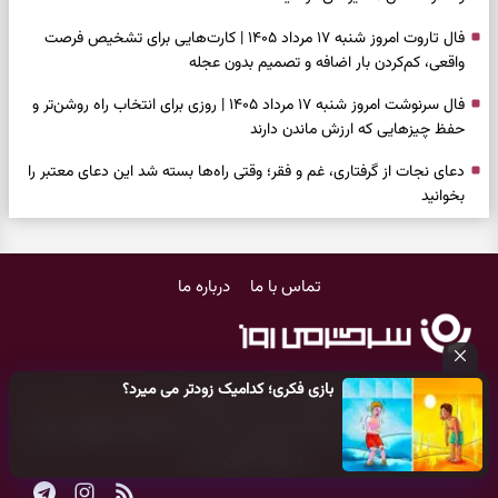
فال تاروت امروز شنبه ۱۷ مرداد ۱۴۰۵ | کارت‌هایی برای تشخیص فرصت
واقعی، کم‌کردن بار اضافه و تصمیم بدون عجله
فال سرنوشت امروز شنبه ۱۷ مرداد ۱۴۰۵ | روزی برای انتخاب راه روشن‌تر و
حفظ چیزهایی که ارزش ماندن دارند
دعای نجات از گرفتاری، غم و فقر؛ وقتی راه‌ها بسته شد این دعای معتبر را
بخوانید
فال فرشتگان امروز شنبه ۱۷ مرداد ۱۴۰۵ | پیام‌هایی برای شروع سنجیده،
حفظ ارزش‌ها و سبک‌کردن ذهن
تماس با ما
درباره ما
فال روزانه امروز شنبه ۱۷ مرداد ۱۴۰۵ | روزی برای شروع‌های حساب‌شده و
جمع‌کردن حاشیه‌ها
فال انبیا امروز شنبه ۱۷ مرداد ۱۴۰۵ | پیام‌هایی برای اصلاح مسیر، حفظ امید
بازی فکری؛ کدامیک زودتر می میرد؟
و عمل به مسئولیت‌ها
کلیه حقوق مادی و معنوی این سایت متعلق به
پایگاه خبری سرگرمی روز
می‌باشد و هر گونه کپی‌برداری توسط دیگر سایت‌ها
اکیدا ممنوع
می‌باشد
فال حافظ امروز شنبه ۱۷ مرداد ۱۴۰۵ | فرصت بازسازی امید، شناخت همدل
و پیگرد قانونی دارد.
و عبور از دودلی