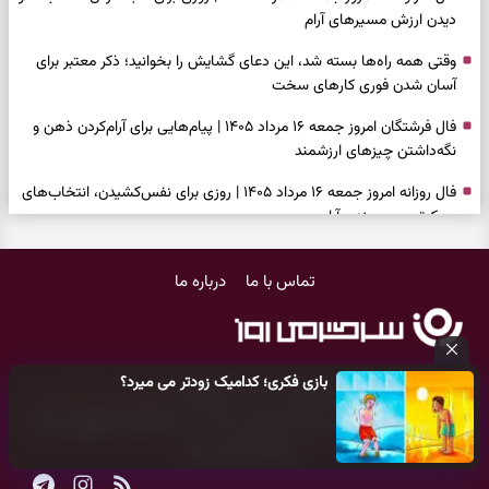
دیدن ارزش مسیرهای آرام
وقتی همه راه‌ها بسته شد، این دعای گشایش را بخوانید؛ ذکر معتبر برای
آسان شدن فوری کارهای سخت
فال فرشتگان امروز جمعه ۱۶ مرداد ۱۴۰۵ | پیام‌هایی برای آرام‌کردن ذهن و
نگه‌داشتن چیزهای ارزشمند
فال روزانه امروز جمعه ۱۶ مرداد ۱۴۰۵ | روزی برای نفس‌کشیدن، انتخاب‌های
سبک‌تر و جمع‌بندی آرام
بازی فکری | تکه پیتزا میان سبزیجات قایم شده؛ فقط ۱۵ ثانیه برای
تماس با ما
درباره ما
پیداکردنش وقت دارید
فال ابجد امروز پنجشنبه ۱۵ مرداد ۱۴۰۵ | نیت‌هایی برای تصمیم‌های
سنجیده و رهاشدن از انتظارهای بی‌نتیجه
بازی فکری؛ کدامیک زودتر می میرد؟
طرز تهیه کوکو سبزی مجلسی | سبز، خوش‌عطر و برش‌خورده
کلیه حقوق مادی و معنوی این سایت متعلق به
پایگاه خبری سرگرمی روز
می‌باشد و هر گونه کپی‌برداری توسط دیگر سایت‌ها
اکیدا ممنوع
می‌باشد
فال تاروت امروز پنجشنبه ۱۵ مرداد ۱۴۰۵ | کارت‌هایی برای حفظ آرامش،
و پیگرد قانونی دارد.
شناخت فرصت واقعی و پایان‌دادن به تردیدها