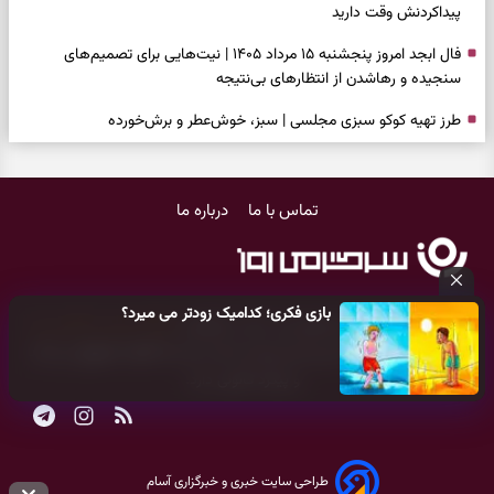
پیداکردنش وقت دارید
فال ابجد امروز پنجشنبه ۱۵ مرداد ۱۴۰۵ | نیت‌هایی برای تصمیم‌های
سنجیده و رهاشدن از انتظارهای بی‌نتیجه
طرز تهیه کوکو سبزی مجلسی | سبز، خوش‌عطر و برش‌خورده
فال تاروت امروز پنجشنبه ۱۵ مرداد ۱۴۰۵ | کارت‌هایی برای حفظ آرامش،
شناخت فرصت واقعی و پایان‌دادن به تردیدها
تماس با ما
درباره ما
تست شخصیت شناسی | کدام سکه‌ها زودتر چشمتان را گرفتند؟ انتخابتان
باارزش‌ترین چیز زندگی‌تان را نشان می‌دهد
فال سرنوشت امروز پنجشنبه ۱۵ مرداد ۱۴۰۵ | روزی برای حفظ دستاوردها و
بازی فکری؛ کدامیک زودتر می میرد؟
انتخاب مسیرهای کم‌هزینه‌تر
کلیه حقوق مادی و معنوی این سایت متعلق به
پایگاه خبری سرگرمی روز
می‌باشد و هر گونه کپی‌برداری توسط دیگر سایت‌ها
اکیدا ممنوع
می‌باشد
برای خانه‌دار شدن این دعا را بخوانید | دعایی کوتاه برای رسیدن به خانه‌ای
و پیگرد قانونی دارد.
امن و پربرکت
فال فرشتگان امروز پنجشنبه ۱۵ مرداد ۱۴۰۵ | پیام‌هایی برای حفظ تمرکز،
بازسازی اعتماد و انتخاب‌های کم‌ریسک
طراحی سایت خبری و خبرگزاری آسام