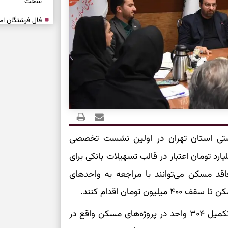
سخت
برای آرام‌کردن 
نفس‌کشیدن، انت
بازی فکری | تک
۱۵ ثانیه برای پیداکردنش وقت دارید
تصمیم‌های سنجی
ستی استان تهران در اولین نشست تخصصی
طرز تهیه کوکو 
برش‌خورده
سان تامین و توسعه مسکن، از دریافت ۴۰۰ میلیارد تومان اعتبار در قالب تسهیلات بانکی برای
اقد مسکن می‌توانند با مراجعه به واحدهای
برای حفظ آرامش
تومان اقدام کنند.
به تردیدها
نصیری در ادامه از راه‌اندازی مجدد چرخ سازندگی در تکمیل ۳۰۴ واحد در پروژه‌های مسکن واقع در
تست شخصیت شن
را گرفتند؟ انتخا