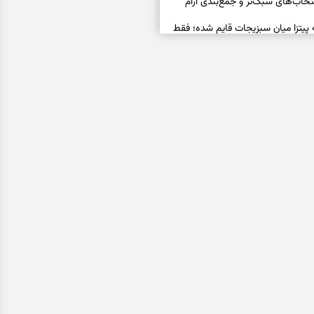
خاب‌های سبک‌تر و جمع‌بندی آرام
ه پیتزا میان سبزیجات قایم شده؛ فقط
فال ابجد امروز پنجشنبه ۱۵ مرداد ۱۴۰۵ | نیت‌هایی برای
ده و رهاشدن از انتظارهای بی‌نتیجه
سبزی مجلسی | سبز، خوش‌عطر و
فال تاروت امروز پنجشنبه ۱۵ مرداد ۱۴۰۵ | کارت‌هایی
، شناخت فرصت واقعی و پایان‌دادن
اسی | کدام سکه‌ها زودتر چشمتان
بتان باارزش‌ترین چیز زندگی‌تان را نشان
فال سرنوشت امروز پنجشنبه ۱۵ مرداد ۱۴۰۵ | روزی برای
و انتخاب مسیرهای کم‌هزینه‌تر
ن این دعا را بخوانید | دعایی کوتاه برای