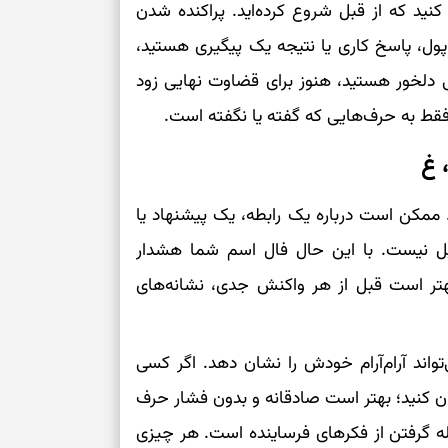
 کنید که از قبل شروع کرده‌اید. پراکنده شدن
برای بازیابی ت
ر پول، پاسخ کاری یا نتیجه یک پیگیری هستید،
 دلخور هستید، هنوز برای قضاوت نهایی زود
برای تنظیم سرع
 فقط به حرف‌هایی که گفته یا نگفته است.
ثانیه برای پیدا
 غ
 ممکن است درباره یک رابطه، یک پیشنهاد یا
برای بازکردن گ
ل نیست. با این حال فال اسم شما هشدار
طرز تهیه لوبیا 
دانه‌دانه، خوش‌
ر است قبل از هر واکنش جدی، نشانه‌های
برای سنجیدن اع
درست
واند آرام‌آرام خودش را نشان دهد. اگر کسی
تست شخصیت شنا
ان کنید؛ بهتر است صادقانه و بدون فشار حرف
می‌گیرد؟ انتخا
ه گرفتن از فکرهای فرساینده است. هر چیزی
می‌دهد