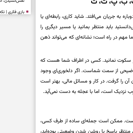
ف، ب، پ، ت، ث
نفس‌کشیدن، انت
بازی فکری | تک
ره به جریان می‌افتد. شاید کاری، رابطه‌ای یا
۱۵ ثانیه برای پیداکردنش وقت دارید
نستید باید منتظر بمانید یا مسیر دیگری را
تصمیم‌های سنجی
ا مهم در راه است؛ نشانه‌ای که می‌تواند ذهن
طرز تهیه کوکو 
برش‌خورده
در سکوت نمانید. کسی در اطراف شما هست که
 توضیحی از سمت شماست. اگر دلخوری‌ای وجود
برای حفظ آرامش
به تردیدها
 آن را گرفت. در کار و مسائل مالی، بهتر است
تست شخصیت شن
خوب نزدیک است، اما با عجله به دست نمی‌آید.
را گرفتند؟ انتخا
می‌دهد
اه است. ممکن است جمله‌ای ساده از طرف کسی،
حفظ دستاوردها 
 منتظر پاسخ یا روشن شدن وضعیتی بوده‌اید،
برای خانه‌دار شد