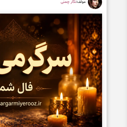
:
نگار چمنی
مولف