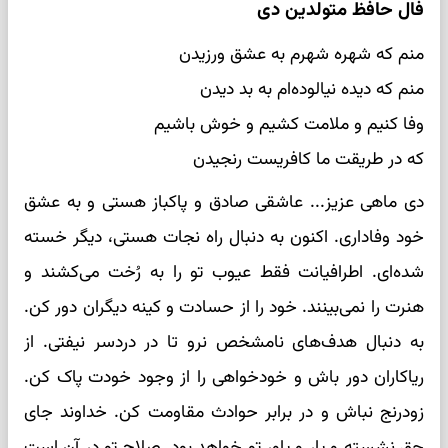
فال حافظ متولدین دی
منم که شهره شهرم به عشق ورزیدن
منم که دیده نیالوده‌ام به بد دیدن
وفا کنیم و ملامت کشیم و خوش باشیم
که در طریقت ما کافریست رنجیدن
دی ماهی عزیز... عاشقی صادق و پاکباز هستی و به عشق
خود وفاداری. اکنون به دنبال راه نجات هستی، دیگر خسته
شده‌ای. اطرافیانت فقط عیوب تو را به رُخت می‌کشند و
هنرت را نمی‌بینند. خود را از حسادت و کینه دیگران دور کن.
به دنبال هدف‌های نامشخص نرو تا در دردسر نیفتی. از
ریاکاران دور باش و خودخواهی را از وجود خودت پاک کن.
زودرنج نباش و در برابر حوادث مقاومت کن. خداوند جای
حق نشسته و یار و یاور تو خواهد بود. صلاح تو در آن است