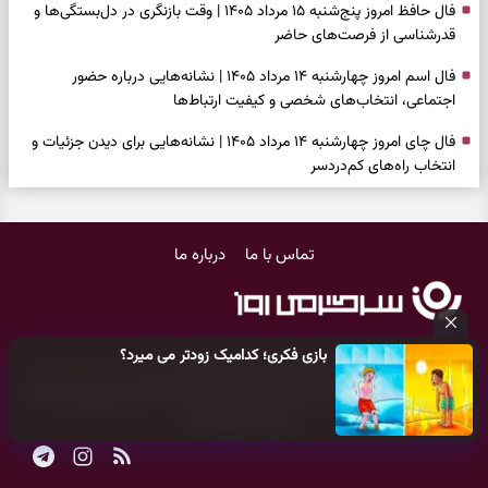
فال حافظ امروز پنج‌شنبه ۱۵ مرداد ۱۴۰۵ | وقت بازنگری در دل‌بستگی‌ها و
قدرشناسی از فرصت‌های حاضر
فال اسم امروز چهارشنبه ۱۴ مرداد ۱۴۰۵ | نشانه‌هایی درباره حضور
اجتماعی، انتخاب‌های شخصی و کیفیت ارتباط‌ها
فال چای امروز چهارشنبه ۱۴ مرداد ۱۴۰۵ | نشانه‌هایی برای دیدن جزئیات و
انتخاب راه‌های کم‌دردسر
فال قهوه امروز چهارشنبه ۱۴ مرداد ۱۴۰۵ | نقش‌هایی برای بازیابی تمرکز و
شناخت ارزش فرصت‌های آرام
تماس با ما
درباره ما
فال شمع امروز چهارشنبه ۱۴ مرداد ۱۴۰۵ | نشانه‌هایی برای تنظیم سرعت و
انتخاب چیزی که ارزش ماندن دارد
بازی فکری | خرگوش در این جنگل پنهان شده؛ فقط ۷ ثانیه برای پیداکردنش
بازی فکری؛ کدامیک زودتر می میرد؟
فرصت دارید
کلیه حقوق مادی و معنوی این سایت متعلق به
پایگاه خبری سرگرمی روز
می‌باشد و هر گونه کپی‌برداری توسط دیگر سایت‌ها
اکیدا ممنوع
می‌باشد
فال ابجد امروز چهارشنبه ۱۴ مرداد ۱۴۰۵ | نیت‌هایی برای بازکردن گره‌های
و پیگرد قانونی دارد.
کوچک و حفظ مسیرهای ارزشمند
طرز تهیه لوبیا پلو مجلسی با گوشت چرخ‌کرده | دانه‌دانه، خوش‌عطر و