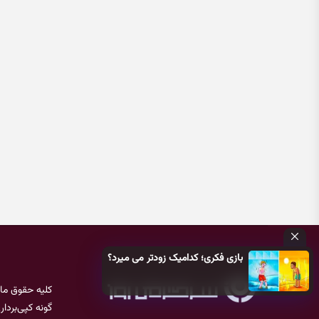
بازی فکری؛ کدامیک زودتر می میرد؟
کلیه حقوق ما
گونه کپی‌بردا