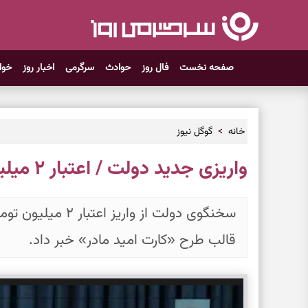
صفحه نخست
فال روز
حوادث
سرگرمی
اخبار روز
خوا
خانه
گوگل نیوز
واریزی جدید دولت / اعتبار ۲ میلیون تومانی شارژ شد
سخنگوی دولت از واری
قالب طرح «کارت امید مادر» خبر داد.