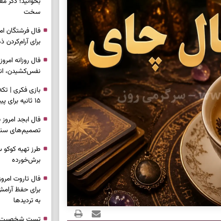
بخوانید؛ ذکر م
سخت
برای آرام‌کردن 
نفس‌کشیدن، انت
بازی فکری | تک
۱۵ ثانیه برای پیداکردنش وقت دارید
تصمیم‌های سنجی
طرز تهیه کوکو 
برش‌خورده
برای حفظ آرامش
به تردیدها
تست شخصیت شن