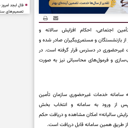
تصمیم‌های سنجی
طرز تهیه کوکو 
برش‌خورده
مین اجتماعی، احکام افزایش سالانه و
وق بیش از ۵ میلیون و ۲۰۰ هزار نفر از بازنشستگان و مستمری‌بگیران صادر شده و
برای حفظ آرامش
اد ۱۴۰۵ در سامانه خدمات غیرحضوری در دسترس قرار گرفته است. در
به تردیدها
ب‌سازی و فرمول‌های محاسباتی نیز به صورت
تست شخصیت شن
را گرفتند؟ انتخا
می‌دهد
حفظ دستاوردها 
به سامانه خدمات غیرحضوری سازمان تأمین
برای خانه‌دار شد
es.tam مراجعه کنند. پس از ورود به سامانه و انتخاب بخش
رسیدن به خانه‌ا
زایش سالیانه» امکان مشاهده و دریافت حکم
ز طریق همین سامانه قابل دریافت است.
برای حفظ تمرکز،