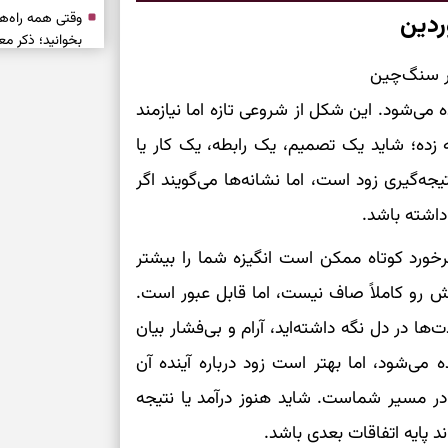
ردین
وقتی همه راه‌ه
بخوانید؛ ذکر م
سخت
ر سنگ‌چین
می‌شود. این شکل از شروعی تازه اما نیازمند
برای آرام‌کردن 
 زده؛ شاید یک تصمیم، یک رابطه، یک کار یا
یجه‌گیری زود است، اما نشانه‌ها می‌گویند اگر
نفس‌کشیدن، انت
داشته باشد.
بازی فکری | تک
۱۵ ثانیه برای پیداکردنش وقت دارید
خورد کوتاه ممکن است انگیزه شما را بیشتر
ش رو کاملاً صاف نیست، اما قابل عبور است.
تصمیم‌های سنجی
‌ها در دل نگه داشته‌اید، آرام و بی‌فشار بیان
طرز تهیه کوکو 
ه می‌شود، اما بهتر است زود درباره آینده آن
برش‌خورده
در مسیر شماست. شاید هنوز درآمد یا نتیجه
برای حفظ آرامش
د پایه اتفاقات بعدی باشد.
به تردیدها