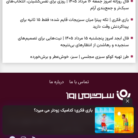
فال روزانه امروز جمعه ۱۶ مرداد ۱۴۰۵ | روزی برای نفس‌کشیدن، انتخاب‌های
سبک‌تر و جمع‌بندی آرام
بازی فکری | تکه پیتزا میان سبزیجات قایم شده؛ فقط ۱۵ ثانیه برای
پیداکردنش وقت دارید
فال ابجد امروز پنجشنبه ۱۵ مرداد ۱۴۰۵ | نیت‌هایی برای تصمیم‌های
سنجیده و رهاشدن از انتظارهای بی‌نتیجه
طرز تهیه کوکو سبزی مجلسی | سبز، خوش‌عطر و برش‌خورده
فال تاروت امروز پنجشنبه ۱۵ مرداد ۱۴۰۵ | کارت‌هایی برای حفظ آرامش،
شناخت فرصت واقعی و پایان‌دادن به تردیدها
تماس با ما
درباره ما
تست شخصیت شناسی | کدام سکه‌ها زودتر چشمتان را گرفتند؟ انتخابتان
باارزش‌ترین چیز زندگی‌تان را نشان می‌دهد
فال سرنوشت امروز پنجشنبه ۱۵ مرداد ۱۴۰۵ | روزی برای حفظ دستاوردها و
بازی فکری؛ کدامیک زودتر می میرد؟
انتخاب مسیرهای کم‌هزینه‌تر
کلیه حقوق مادی و معنوی این سایت متعلق به
پایگاه خبری سرگرمی روز
می‌باشد و هر گونه کپی‌برداری توسط دیگر سایت‌ها
اکیدا ممنوع
می‌باشد
برای خانه‌دار شدن این دعا را بخوانید | دعایی کوتاه برای رسیدن به خانه‌ای
و پیگرد قانونی دارد.
امن و پربرکت