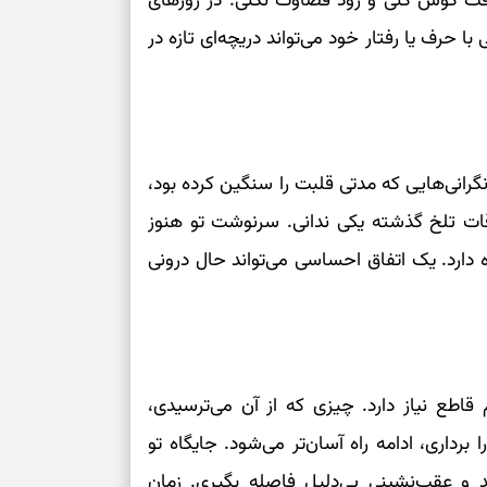
ا دقت گوش کنی و زود قضاوت نکنی. در روزهای
نفس‌کشیدن، انت
 حرف یا رفتار خود می‌تواند دریچه‌ای تازه در
بازی فکری | تک
۱۵ ثانیه برای پیداکردنش وقت دارید
تصمیم‌های سنجی
نگرانی‌هایی که مدتی قلبت را سنگین کرده بود،
طرز تهیه کوکو 
برش‌خورده
اقات تلخ گذشته یکی ندانی. سرنوشت تو هنوز
دارد. یک اتفاق احساسی می‌تواند حال درونی
برای حفظ آرامش
به تردیدها
تست شخصیت شن
را گرفتند؟ انتخا
می‌دهد
اطع نیاز دارد. چیزی که از آن می‌ترسیدی،
برداری، ادامه راه آسان‌تر می‌شود. جایگاه تو
حفظ دستاوردها 
ردید و عقب‌نشینی بی‌دلیل فاصله بگیری. زمان