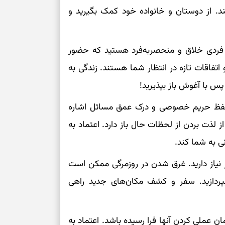
بخوانید؛ دعایی 
د. از دوستان و خانواده خود کمک بگیرید و
تغییر ریتم و ر
ما فردی خلاق و منحصربه‌فرد هستید که حضور
بازی فکری؛ کدا
 اتفاقات تازه در انتظار شما هستند. زندگی به
تست هوش؛ دلیل
س با آغوش باز بپذیرید!
چیست؟
 حفظ حریم خصوصی و درک عمق مسائل اشاره
وفاداری، تدبیر و
ز لذت بردن از لحظات حال باز دارد. اعتماد به
ی به شما کند.
سبک‌کردن دل و
 نیاز دارید. غرق شدن در روزمرگی ممکن است
درباره اثرگذار
 بپردازید. سفر و کشف مکان‌های جدید راهی
ان عملی کردن آنها فرا رسیده باشد. اعتماد به