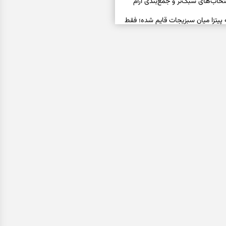
خاب‌های سبک‌تر و جمع‌بندی آرام
ه پیتزا میان سبزیجات قایم شده؛ فقط
فال ابجد امروز پنجشنبه ۱۵ مرداد ۱۴۰۵ | نیت‌هایی برای
ده و رهاشدن از انتظارهای بی‌نتیجه
سبزی مجلسی | سبز، خوش‌عطر و
فال تاروت امروز پنجشنبه ۱۵ مرداد ۱۴۰۵ | کارت‌هایی
، شناخت فرصت واقعی و پایان‌دادن
اسی | کدام سکه‌ها زودتر چشمتان
بتان باارزش‌ترین چیز زندگی‌تان را نشان
فال سرنوشت امروز پنجشنبه ۱۵ مرداد ۱۴۰۵ | روزی برای
و انتخاب مسیرهای کم‌هزینه‌تر
ن این دعا را بخوانید | دعایی کوتاه برای