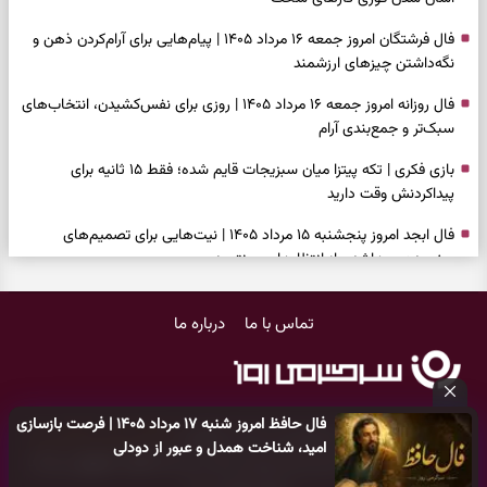
فال فرشتگان امروز جمعه ۱۶ مرداد ۱۴۰۵ | پیام‌هایی برای آرام‌کردن ذهن و
نگه‌داشتن چیزهای ارزشمند
فال روزانه امروز جمعه ۱۶ مرداد ۱۴۰۵ | روزی برای نفس‌کشیدن، انتخاب‌های
سبک‌تر و جمع‌بندی آرام
بازی فکری | تکه پیتزا میان سبزیجات قایم شده؛ فقط ۱۵ ثانیه برای
پیداکردنش وقت دارید
فال ابجد امروز پنجشنبه ۱۵ مرداد ۱۴۰۵ | نیت‌هایی برای تصمیم‌های
سنجیده و رهاشدن از انتظارهای بی‌نتیجه
طرز تهیه کوکو سبزی مجلسی | سبز، خوش‌عطر و برش‌خورده
تماس با ما
درباره ما
فال تاروت امروز پنجشنبه ۱۵ مرداد ۱۴۰۵ | کارت‌هایی برای حفظ آرامش،
شناخت فرصت واقعی و پایان‌دادن به تردیدها
تست شخصیت شناسی | کدام سکه‌ها زودتر چشمتان را گرفتند؟ انتخابتان
فال حافظ امروز شنبه ۱۷ مرداد ۱۴۰۵ | فرصت بازسازی
باارزش‌ترین چیز زندگی‌تان را نشان می‌دهد
کلیه حقوق مادی و معنوی این سایت متعلق به
پایگاه خبری سرگرمی روز
امید، شناخت همدل و عبور از دودلی
می‌باشد و هر گونه کپی‌برداری توسط دیگر سایت‌ها
اکیدا ممنوع
می‌باشد
فال سرنوشت امروز پنجشنبه ۱۵ مرداد ۱۴۰۵ | روزی برای حفظ دستاوردها و