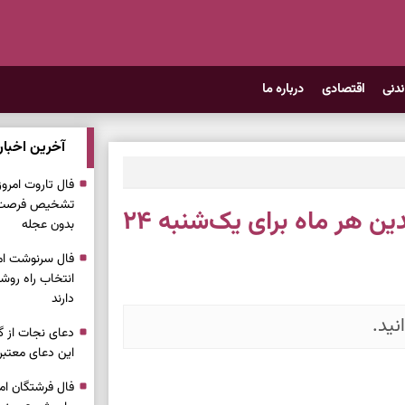
ندنی
اقتصادی
درباره ما
آخرین اخبار
تشخیص فرصت وا
فال حافظ امروز | فال حافظ متولدین هر ماه برای یک‌شنبه ۲۴
بدون عجله
انتخاب راه روش
دارند
نید.
دعای نجات از گر
این دعای معتبر 