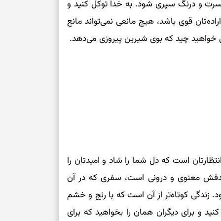
سرت و درنگ سپری شود. به خدا توکل کنید و
نفس‌کشیدن، انت
اراده‌تان قوی باشد، هیچ مانعی نمی‌تواند مانع
بازی فکری | تک
ی خواهید چید که بوی شیرین پیروزی می‌دهد.
۱۵ ثانیه برای پیداکردنش وقت دارید
تصمیم‌های سنجی
طرز تهیه کوکو 
برش‌خورده
برای حفظ آرامش
به تردیدها
تست شخصیت شن
نتظارتان است که دل شما را شاد و امیدتان را
را گرفتند؟ انتخا
دفش معنوی و درونی است، سفری که در آن
می‌دهد
 زندگی کوتاه‌تر از آن است که با رنج و خشم
حفظ دستاوردها 
ید و برای دیگران همان را بخواهید که برای