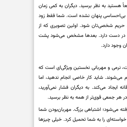
برای تنظیم سرع
اً هستید به نظر برسید. دیگران به کمی زمان
و بی‌احساسی پنهان نشده است. شما فقط زود
ثانیه برای پیدا
 حریم شخصی‌تان شود. اولین تصویری که از
را در دست دارد. بعدها مشخص می‌شود پشت
برای بازکردن گ
ن وجود دارد.
طرز تهیه لوبیا 
دانه‌دانه، خوش‌
دل شماره ۲ به دلتان نشست، نرمی و مهربانی نخستین ویژگی‌ای است که
برای سنجیدن اع
رام می‌شوند. شاید کار خاصی انجام ندهید، اما
درست
ایجاد می‌کند. به دیگران فشار نمی‌آورید،
تست شخصیت شنا
می‌گیرد؟ انتخا
ر هر جمعی قوی‌تر از همه به نظر برسید.
می‌دهد
گرفته می‌شود؛ اشتباهی بزرگ. مهربان‌بودن شما
فرصت‌هایی که ب
ا خواسته‌ای را به شما تحمیل کرد. خیلی چیزها
می‌گیرند