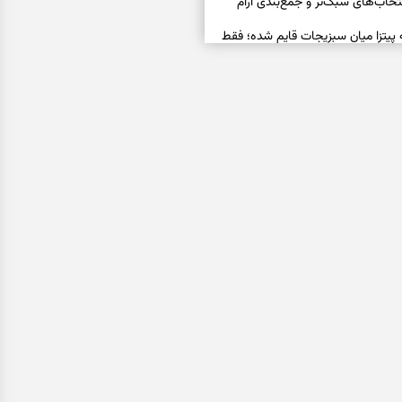
خاب‌های سبک‌تر و جمع‌بندی آرام
ه پیتزا میان سبزیجات قایم شده؛ فقط
فال ابجد امروز پنجشنبه ۱۵ مرداد ۱۴۰۵ | نیت‌هایی برای
ده و رهاشدن از انتظارهای بی‌نتیجه
سبزی مجلسی | سبز، خوش‌عطر و
فال تاروت امروز پنجشنبه ۱۵ مرداد ۱۴۰۵ | کارت‌هایی
، شناخت فرصت واقعی و پایان‌دادن
اسی | کدام سکه‌ها زودتر چشمتان
بتان باارزش‌ترین چیز زندگی‌تان را نشان
فال سرنوشت امروز پنجشنبه ۱۵ مرداد ۱۴۰۵ | روزی برای
و انتخاب مسیرهای کم‌هزینه‌تر
ن این دعا را بخوانید | دعایی کوتاه برای