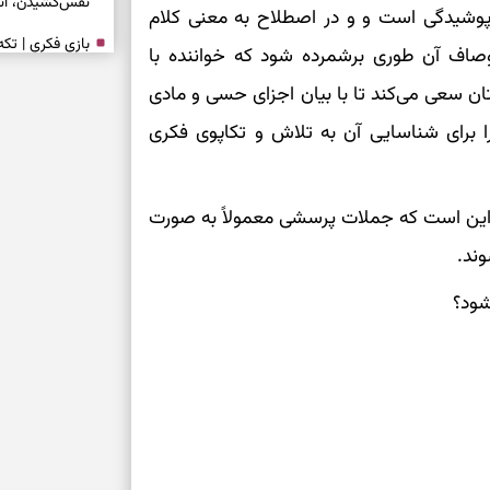
نفس‌کشیدن، انت
پوشیدگی است و و در اصطلاح به معنی کلام
بازی فکری | تک
وصاف آن طوری برشمرده شود که خواننده با
۱۵ ثانیه برای پیداکردنش وقت دارید
ان سعی می‌کند تا با بیان اجزای حسی و مادی
ا برای شناسایی آن به تلاش و تکاپوی فکری
تصمیم‌های سنجی
طرز تهیه کوکو 
برش‌خورده
این است که جملات پرسشی معمولاً به صورت
ند.
برای حفظ آرامش
به تردیدها
شود؟
تست شخصیت شن
را گرفتند؟ انتخا
می‌دهد
حفظ دستاوردها 
برای خانه‌دار شد