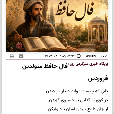
کدخبر : 49509
۱۴۰۵/۰۳/۳۱ ۱۷:۵۶:۰۸
پایگاه خبری سرگرمی روز
:
فال حافظ متولدین
فروردین
دانی که چیست دولت دیدار یار دیدن
در کوی او گدایی بر خسروی گزیدن
از جان طمع بریدن آسان بود ولیکن