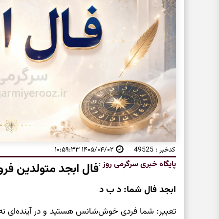
کدخبر : 49525
۱۴۰۵/۰۴/۰۲ ۱۰:۵۹:۳۳
پایگاه خبری سرگرمی روز
:
فال ابجد متولدین فرو
ابجد فال شما: د ب د
تعبیر: شما فردی خوش‌شانس هستید و در آینده‌ای نه 