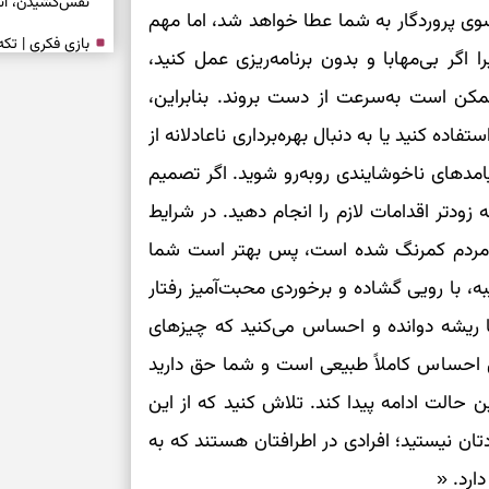
نفس‌کشیدن، انت
سوی پروردگار به شما عطا خواهد شد، اما مهم
بازی فکری | تک
اگر بی‌مهابا و بدون برنامه‌ریزی عمل کنید،
۱۵ ثانیه برای پیداکردنش وقت دارید
کن است به‌سرعت از دست بروند. بنابراین،
ده کنید یا به دنبال بهره‌برداری ناعادلانه از
تصمیم‌های سنجی
مدهای ناخوشایندی روبه‌رو شوید. اگر تصمیم
طرز تهیه کوکو 
برش‌خورده
زودتر اقدامات لازم را انجام دهید. در شرایط
ان مردم کمرنگ شده است، پس بهتر است شما
برای حفظ آرامش
ه، با رویی گشاده و برخوردی محبت‌آمیز رفتار
به تردیدها
ا ریشه دوانده و احساس می‌کنید که چیزهای
تست شخصیت شن
را گرفتند؟ انتخا
ن احساس کاملاً طبیعی است و شما حق دارید
می‌دهد
 حالت ادامه پیدا کند. تلاش کنید که از این
ان نیستید؛ افرادی در اطرافتان هستند که به
حفظ دستاوردها 
ارد. «
برای خانه‌دار شد