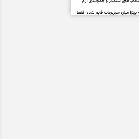
خاب‌های سبک‌تر و جمع‌بندی آرام
ه پیتزا میان سبزیجات قایم شده؛ فقط
فال ابجد امروز پنجشنبه ۱۵ مرداد ۱۴۰۵ | نیت‌هایی برای
ده و رهاشدن از انتظارهای بی‌نتیجه
سبزی مجلسی | سبز، خوش‌عطر و
فال تاروت امروز پنجشنبه ۱۵ مرداد ۱۴۰۵ | کارت‌هایی
، شناخت فرصت واقعی و پایان‌دادن
اسی | کدام سکه‌ها زودتر چشمتان
بتان باارزش‌ترین چیز زندگی‌تان را نشان
فال سرنوشت امروز پنجشنبه ۱۵ مرداد ۱۴۰۵ | روزی برای
و انتخاب مسیرهای کم‌هزینه‌تر
ن این دعا را بخوانید | دعایی کوتاه برای