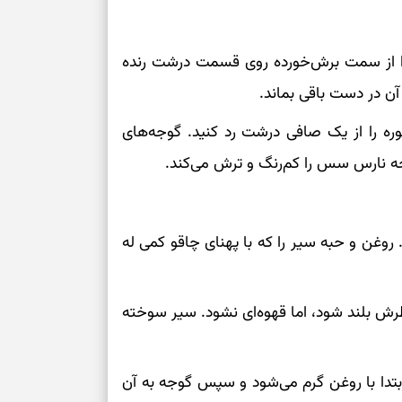
بخوانید؛ دعایی 
را از سمت برش‌خورده روی قسمت درشت رنده
تغییر ریتم و ر
ن در دست باقی بماند.
بازی فکری؛ کدا
ره را از یک صافی درشت رد کنید. گوجه‌های
تست هوش؛ دلیل
چیست؟
جه نارس سس را کم‌رنگ و ترش می‌کند.
وفاداری، تدبیر و
. روغن و حبه سیر را که با پهنای چاقو کمی له
سبک‌کردن دل و
رش بلند شود، اما قهوه‌ای نشود. سیر سوخته
درباره اثرگذار
تدا با روغن گرم می‌شود و سپس گوجه به آن