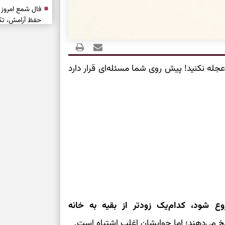
حفظ آرامش، تکم
سبک‌شدن دل، 
ارزشمند
جله نکنید! پیش روی شما مسئله‌ای قرار دارد
حفظ دستاوردها،
مناسب
سبک‌کردن انتخا
وقتی همه راه‌ه
بخوانید؛ ذکر م
سخت
وع شود، کدام‌یک زودتر از بقیه به خانه
برای آرام‌کردن 
اسخ می‌دهند؛ اما جوابشان اغلب اشتباه است.