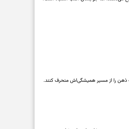
نفس‌کشیدن، انت
بازی فکری | تک
۱۵ ثانیه برای پیداکردنش وقت دارید
تصمیم‌های سنجی
طرز تهیه کوکو 
برش‌خورده
برای حفظ آرامش
که ذهن را از مسیر همیشگی‌اش منحرف کنند.
به تردیدها
تست شخصیت شن
را گرفتند؟ انتخا
می‌دهد
حفظ دستاوردها 