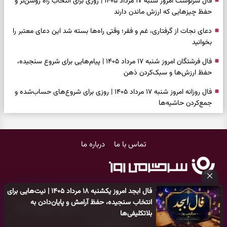
فال سرنوشت امروز شنبه ۱۷ مرداد ۱۴۰۵ | روزی برای انتخاب راه روشن‌تر و
حفظ چیزهایی که ارزش ماندن دارند
دعای نجات از گرفتاری، غم و فقر؛ وقتی راه‌ها بسته شد این دعای معتبر را
بخوانید
فال فرشتگان امروز شنبه ۱۷ مرداد ۱۴۰۵ | پیام‌هایی برای شروع سنجیده،
حفظ ارزش‌ها و سبک‌کردن ذهن
فال روزانه امروز شنبه ۱۷ مرداد ۱۴۰۵ | روزی برای شروع‌های حساب‌شده و
جمع‌کردن حاشیه‌ها
فال انبیا امروز شنبه ۱۷ مرداد ۱۴۰۵ | پیام‌هایی برای اصلاح مسیر، حفظ امید
و عمل به مسئولیت‌ها
تماس با ما
درباره ما
فال حافظ امروز شنبه ۱۷ مرداد ۱۴۰۵ | فرصت بازسازی امید، شناخت همدل
و عبور از دودلی
فال اسم امروز جمعه ۱۶ مرداد ۱۴۰۵ | نشانه‌هایی برای انتخاب همراه، حفظ
فال ابجد امروز یکشنبه ۱۸ مرداد ۱۴۰۵ | نیت‌هایی برای
سلیقه شخصی و پایان‌دادن به تردیدها
کلیه حقوق مادی و معنوی این سایت متعلق به
پایگاه خبری سرگرمی روز
انتخاب سنجیده، حفظ آرامش و پایان‌دادن به
می‌باشد و هر گونه کپی‌برداری توسط دیگر سایت‌ها
اکیدا ممنوع
می‌باشد
فال چای امروز جمعه ۱۶ مرداد ۱۴۰۵ | نقش‌هایی برای دیدن فرصت‌های
بلاتکلیفی‌ها
و پیگرد قانونی دارد.
ساده و کنارگذاشتن نگرانی‌های اضافی