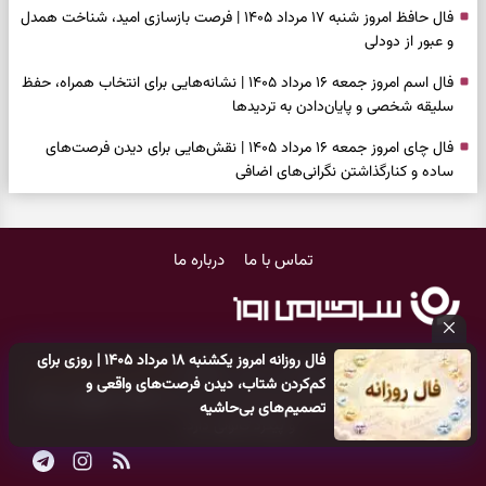
فال حافظ امروز شنبه ۱۷ مرداد ۱۴۰۵ | فرصت بازسازی امید، شناخت همدل
و عبور از دودلی
فال اسم امروز جمعه ۱۶ مرداد ۱۴۰۵ | نشانه‌هایی برای انتخاب همراه، حفظ
سلیقه شخصی و پایان‌دادن به تردیدها
فال چای امروز جمعه ۱۶ مرداد ۱۴۰۵ | نقش‌هایی برای دیدن فرصت‌های
ساده و کنارگذاشتن نگرانی‌های اضافی
فال قهوه امروز جمعه ۱۶ مرداد ۱۴۰۵ | نقش‌هایی از فرصت‌های نزدیک،
دل‌مشغولی‌های پنهان و راه‌های تازه
تماس با ما
درباره ما
فال شمع امروز جمعه ۱۶ مرداد ۱۴۰۵ | نشانه‌هایی برای حفظ آرامش، تکمیل
کارها و روشن‌کردن خواسته‌ها
فال ابجد امروز جمعه ۱۶ مرداد ۱۴۰۵ | نیت‌هایی برای سبک‌شدن دل،
فال روزانه امروز یکشنبه ۱۸ مرداد ۱۴۰۵ | روزی برای
انتخاب درست و حفظ فرصت‌های ارزشمند
کلیه حقوق مادی و معنوی این سایت متعلق به
پایگاه خبری سرگرمی روز
کم‌کردن شتاب، دیدن فرصت‌های واقعی و
می‌باشد و هر گونه کپی‌برداری توسط دیگر سایت‌ها
اکیدا ممنوع
می‌باشد
فال تاروت امروز جمعه ۱۶ مرداد ۱۴۰۵ | کارت‌هایی برای حفظ دستاوردها،
تصمیم‌های بی‌حاشیه
و پیگرد قانونی دارد.
شنیدن ندای درون و حرکت در زمان مناسب
فال سرنوشت امروز جمعه ۱۶ مرداد ۱۴۰۵ | روزی برای سبک‌کردن انتخاب‌ها و