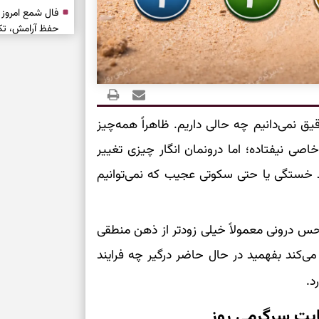
حفظ آرامش، تکم
سبک‌شدن دل، 
ارزشمند
 نمی‌دانیم چه حالی داریم. ظاهراً همه‌چیز
حفظ دستاوردها،
مناسب
ی نیفتاده؛ اما درونمان انگار چیزی تغییر
د خستگی یا حتی سکوتی عجیب که نمی‌توانیم
سبک‌کردن انتخا
وقتی همه راه‌ه
حس درونی معمولاً خیلی زودتر از ذهن منطقی
بخوانید؛ ذکر م
سخت
‌کند بفهمید در حال حاضر درگیر چه فرایند
د.
برای آرام‌کردن 
ت سرگرمی روز