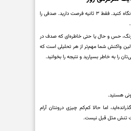
نفس‌کشیدن، انت
به پنج صدفی که روی شن‌های کنار دریا قرار گرفته‌اند نگاه کنید. فقط ۳ ثانیه فرصت دارید. صدفی را
بازی فکری | تک
۱۵ ثانیه برای پیداکردنش وقت دارید
 رنگ، حس و حال یا حتی خاطره‌ای که صدف در
تصمیم‌های سنجی
. اولین واکنش شما مهم‌تر از هر تحلیلی است که
طرز تهیه کوکو 
ان را به خاطر بسپارید و نتیجه را بخوانید.
برش‌خورده
برای حفظ آرامش
به تردیدها
تست شخصیت شن
ونی هستید.
را گرفتند؟ انتخا
می‌دهد
انده‌اید، اما حالا کم‌کم چیزی درونتان آرام
دت تنش مثل قبل نیست.
حفظ دستاوردها 