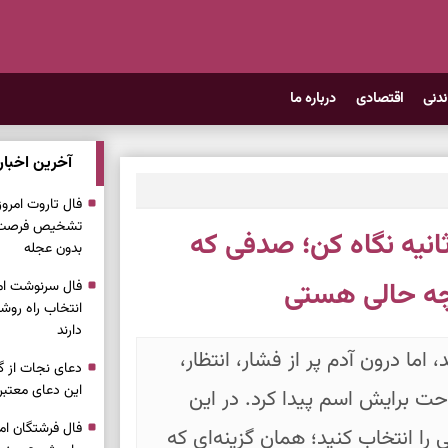
ندنی
اقتصادی
درباره ما
آخرین اخبار
تشخیص فرصت وا
ت شخصیت شناسی | فقط ۳ ثانیه نگاه کن؛ صدفی که
بدون عجله
 چه حالی هستی
انتخاب راه روش
دارند
اما درون آدم پر از فشار، انتظار،
دعای نجات از گر
این دعای معتبر 
 برایش اسم پیدا کرد. در این
را انتخاب کنید؛ همان گزینه‌ای که