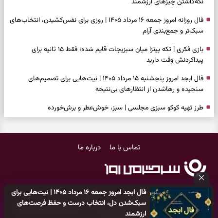
نگه‌داشتن چیزهای ارزشمند
فال روزانه امروز جمعه ۱۶ مرداد ۱۴۰۵ | روزی برای نفس‌کشیدن، انتخاب‌های
سبک‌تر و جمع‌بندی آرام
بازی فکری | تکه پیتزا میان سبزیجات قایم شده؛ فقط ۱۵ ثانیه برای
پیداکردنش وقت دارید
فال ابجد امروز پنجشنبه ۱۵ مرداد ۱۴۰۵ | نیت‌هایی برای تصمیم‌های
سنجیده و رهاشدن از انتظارهای بی‌نتیجه
طرز تهیه کوکو سبزی مجلسی | سبز، خوش‌عطر و برش‌خورده
فال تاروت امروز پنجشنبه ۱۵ مرداد ۱۴۰۵ | کارت‌هایی برای حفظ آرامش،
شناخت فرصت واقعی و پایان‌دادن به تردیدها
تماس با ما
درباره ما
تست شخصیت شناسی | کدام سکه‌ها زودتر چشمتان را گرفتند؟ انتخابتان
باارزش‌ترین چیز زندگی‌تان را نشان می‌دهد
فال سرنوشت امروز پنجشنبه ۱۵ مرداد ۱۴۰۵ | روزی برای حفظ دستاوردها و
فال ابجد امروز جمعه ۱۶ مرداد ۱۴۰۵ | نیت‌هایی برای
انتخاب مسیرهای کم‌هزینه‌تر
کلیه حقوق مادی و معنوی این سایت متعلق به
پایگاه خبری سرگرمی روز
سبک‌شدن دل، انتخاب درست و حفظ فرصت‌های
می‌باشد و هر گونه کپی‌برداری توسط دیگر سایت‌ها
اکیدا ممنوع
می‌باشد
ارزشمند
برای خانه‌دار شدن این دعا را بخوانید | دعایی کوتاه برای رسیدن به خانه‌ای