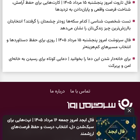
فال تاروت امروز پنجشنبه ۱۵ مرداد ۱۴۰۵ | کارت‌هایی برای حفظ آرامش،
شناخت فرصت واقعی و پایان‌دادن به تردیدها
تست شخصیت شناسی | کدام سکه‌ها زودتر چشمتان را گرفتند؟ انتخابتان
باارزش‌ترین چیز زندگی‌تان را نشان می‌دهد
فال سرنوشت امروز پنجشنبه ۱۵ مرداد ۱۴۰۵ | روزی برای حفظ دستاوردها و
انتخاب مسیرهای کم‌هزینه‌تر
برای خانه‌دار شدن این دعا را بخوانید | دعایی کوتاه برای رسیدن به خانه‌ای
امن و پربرکت
فال فرشتگان امروز پنجشنبه ۱۵ مرداد ۱۴۰۵ | پیام‌هایی برای حفظ تمرکز،
بازسازی اعتماد و انتخاب‌های کم‌ریسک
تماس با ما
درباره ما
فال روزانه امروز پنجشنبه ۱۵ مرداد ۱۴۰۵ | روزی برای تصمیم‌های دقیق و
لذت‌بردن از نتیجه تلاش‌ها
فال انبیا امروز پنجشنبه ۱۵ مرداد ۱۴۰۵ | پیام‌هایی برای حفظ امانت،
فال ابجد امروز جمعه ۱۶ مرداد ۱۴۰۵ | نیت‌هایی برای
انتخاب درست و آرام‌کردن دل
کلیه حقوق مادی و معنوی این سایت متعلق به
پایگاه خبری سرگرمی روز
سبک‌شدن دل، انتخاب درست و حفظ فرصت‌های
می‌باشد و هر گونه کپی‌برداری توسط دیگر سایت‌ها
اکیدا ممنوع
می‌باشد
فال حافظ امروز پنج‌شنبه ۱۵ مرداد ۱۴۰۵ | وقت بازنگری در دل‌بستگی‌ها و
ارزشمند
و پیگرد قانونی دارد.