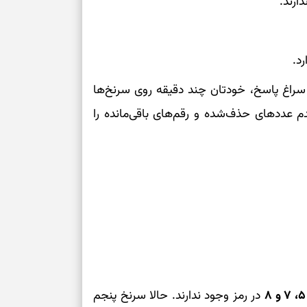
فرصت‌های نزدیک
تازه
حفظ آرامش، تکم
 سراغ پاسخ، خودتان چند دقیقه روی سرنخ‌ها
سبک‌شدن دل، 
دم عددهای حذف‌شده و رقم‌های باقی‌مانده را
ارزشمند
حفظ دستاوردها،
مناسب
سبک‌کردن انتخا
وقتی همه راه‌ه
بخوانید؛ ذکر م
سخت
۵، ۷ و ۸
در رمز وجود ندارند. حالا سرنخ پنجم