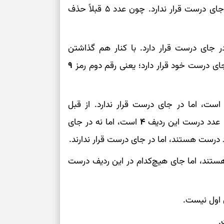
را بررسی می‌کنیم: ۵۶۹ یک عدد درست است، اما در جای درست قرار ندارد. چون عدد ۵ قبلاً حذف
برای آرام‌کردن 
نفس‌کشیدن، انت
رست است و در جای درست قرار دارد. با کنار هم گذاشتن
بازی فکری | تک
 درست خود قرار دارد؛ یعنی رقم دوم رمز
۹
۱۵ ثانیه برای پیداکردنش وقت دارید
تصمیم‌های سنجی
: ۲۴۵ : یک عدد درست است، اما در جای درست قرار ندارد. از قبل
طرز تهیه کوکو 
۴
است، اما نه در جای
برش‌خورده
برای حفظ آرامش
تند، اما جای هیچ‌کدام در این ردیف درست
به تردیدها
تست شخصیت شن
را گرفتند؟ انتخا
می‌دهد