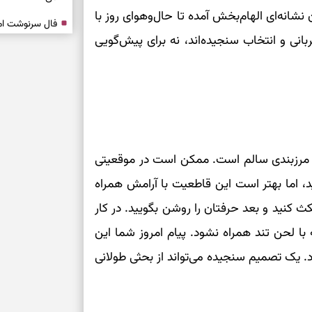
شانه‌ای الهام‌بخش آمده تا حال‌وهوای روز با
بانی و انتخاب سنجیده‌اند، نه برای پیش‌گویی
فرصت‌هایی که ب
می‌گیرند
تست شخصیت شنا
می‌کند؟ انتخابت
دارند
پیام‌هایی برای 
و مرزبندی سالم است. ممکن است در موقعیتی
ذهن
نید، اما بهتر است این قاطعیت با آرامش همراه
برای پیدا کردن
ث کنید و بعد حرفتان را روشن بگویید. در کار
بخوانید؛ دعایی 
ه با لحن تند همراه نشود. پیام امروز شما این
تغییر ریتم و ر
 یک تصمیم سنجیده می‌تواند از بحثی طولانی
بازی فکری؛ کدا
تست هوش؛ دلیل