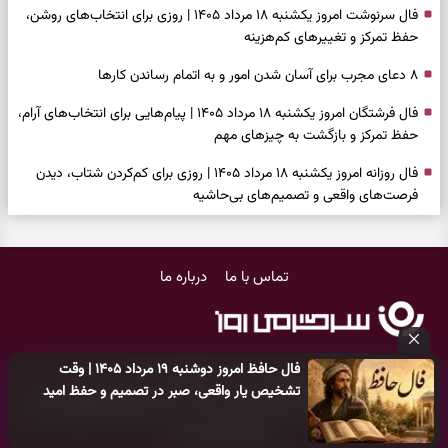
فال سرنوشت امروز یکشنبه ۱۸ مرداد ۱۴۰۵ | روزی برای انتخاب‌های روشن،
حفظ تمرکز و تغییرهای کم‌هزینه
۸ دعای مجرب برای آسان شدن امور و به اتمام رساندن کار‌ها
فال فرشتگان امروز یکشنبه ۱۸ مرداد ۱۴۰۵ | پیام‌هایی برای انتخاب‌های آرام،
حفظ تمرکز و بازگشت به چیزهای مهم
فال روزانه امروز یکشنبه ۱۸ مرداد ۱۴۰۵ | روزی برای کم‌کردن شتاب، دیدن
فرصت‌های واقعی و تصمیم‌های بی‌حاشیه
فال ابجد امروز شنبه ۱۷ مرداد ۱۴۰۵ | نیت‌هایی برای روشن‌شدن انتخاب‌ها
و کنارگذاشتن مسیرهای فرساینده
تماس با ما
درباره ما
فال تاروت امروز شنبه ۱۷ مرداد ۱۴۰۵ | کارت‌هایی برای تشخیص فرصت
واقعی، کم‌کردن بار اضافه و تصمیم بدون عجله
فال سرنوشت امروز شنبه ۱۷ مرداد ۱۴۰۵ | روزی برای انتخاب راه روشن‌تر و
فال حافظ امروز دوشنبه ۱۹ مرداد ۱۴۰۵ | وقت
حفظ چیزهایی که ارزش ماندن دارند
کلیه حقوق مادی و معنوی این سایت متعلق به
پایگاه خبری سرگرمی روز
تشخیص یار واقعی، صبر در تصمیم و حفظ امید
می‌باشد و هر گونه کپی‌برداری توسط دیگر سایت‌ها
اکیدا ممنوع
می‌باشد
دعای نجات از گرفتاری، غم و فقر؛ وقتی راه‌ها بسته شد این دعای معتبر را
و پیگرد قانونی دارد.
بخوانید